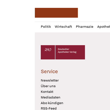
Deutsche Apotheker Ze
Profil
Daz
Politik
Wirtschaft
Pharmazie
Apothe
öffnen
Pur
Abo
öffnen
Deutscher Apotheker Verlag Logo
Service
Newsletter
Über uns
Kontakt
Mediadaten
Abo kündigen
RSS-Feed