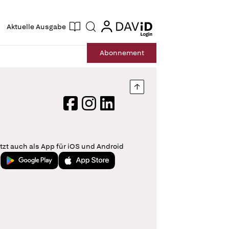
ogin
login
Aktuelle Ausgabe
Suche
Abo
nnement
Nach oben springen
Facebook
Instagram
LinkedIn
tzt auch als App für iOS und Android
Jetzt bei Google Play
Laden im App Store