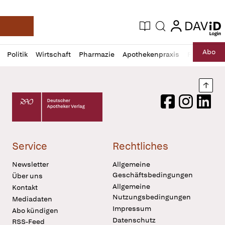
login
login
Aktuelle Ausgabe
Suche
Deutsche Apotheker Zeitung
Profil
Daz
Abo
Politik
Wirtschaft
Pharmazie
Apothekenpraxis
Recht
Sp
öffnen
Pur
Abo
öffnen
Nach
Deutscher Apotheker Verlag Logo
Facebook
Instagram
LinkedI
Service
Rechtliches
Newsletter
Allgemeine
Geschäftsbedingungen
Über uns
Allgemeine
Kontakt
Nutzungsbedingungen
Mediadaten
Impressum
Abo kündigen
Datenschutz
RSS-Feed