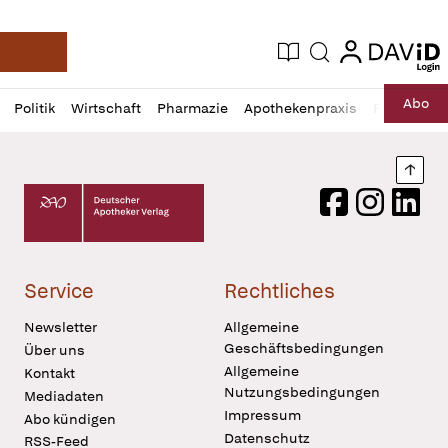
login
login
Aktuelle Ausgabe
Suche
Deutsche Apotheker Zeitung
Profil
Daz
Abo
Politik
Wirtschaft
Pharmazie
Apothekenpraxis
Recht
Sp
öffnen
Pur
Abo
öffnen
Nach
Deutscher Apotheker Verlag Logo
Facebook
Instagram
LinkedI
Service
Rechtliches
Newsletter
Allgemeine
Geschäftsbedingungen
Über uns
Allgemeine
Kontakt
Nutzungsbedingungen
Mediadaten
Impressum
Abo kündigen
Datenschutz
RSS-Feed