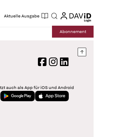
ogin
login
Aktuelle Ausgabe
Suche
Abo
nnement
Nach oben springen
Facebook
Instagram
LinkedIn
tzt auch als App für iOS und Android
Jetzt bei Google Play
Laden im App Store