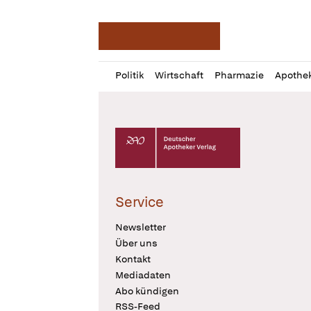
Deutsche Apotheker Ze
Profil
Daz
Politik
Wirtschaft
Pharmazie
Apothe
öffnen
Pur
Abo
öffnen
Deutscher Apotheker Verlag Logo
Service
Newsletter
Über uns
Kontakt
Mediadaten
Abo kündigen
RSS-Feed