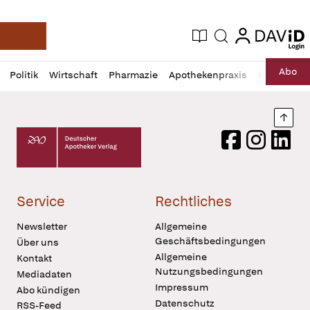
login
login
Aktuelle Ausgabe
Suche
Deutsche Apotheker Zeitung
Profil
Daz
Abo
Politik
Wirtschaft
Pharmazie
Apothekenpraxis
Recht
Sp
öffnen
Pur
Abo
öffnen
Nach
Deutscher Apotheker Verlag Logo
Facebook
Instagram
LinkedI
Service
Rechtliches
Newsletter
Allgemeine
Geschäftsbedingungen
Über uns
Allgemeine
Kontakt
Nutzungsbedingungen
Mediadaten
Impressum
Abo kündigen
Datenschutz
RSS-Feed