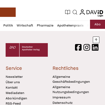
login
login
Aktuelle Ausgabe
Suche
Deutsche Apotheker Zeitung
Profil
Daz
Abo
Politik
Wirtschaft
Pharmazie
Apothekenpraxis
Recht
Sp
öffnen
Pur
Abo
öffnen
Nach
Deutscher Apotheker Verlag Logo
Facebook
Instagram
LinkedI
Service
Rechtliches
Newsletter
Allgemeine
Geschäftsbedingungen
Über uns
Allgemeine
Kontakt
Nutzungsbedingungen
Mediadaten
Impressum
Abo kündigen
Datenschutz
RSS-Feed