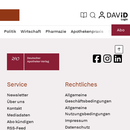
login
login
Aktuelle Ausgabe
Suche
Deutsche Apotheker Zeitung
Profil
Daz
Abo
Politik
Wirtschaft
Pharmazie
Apothekenpraxis
Recht
Sp
öffnen
Pur
Abo
öffnen
Nach
Deutscher Apotheker Verlag Logo
Facebook
Instagram
LinkedI
Service
Rechtliches
Newsletter
Allgemeine
Geschäftsbedingungen
Über uns
Allgemeine
Kontakt
Nutzungsbedingungen
Mediadaten
Impressum
Abo kündigen
Datenschutz
RSS-Feed