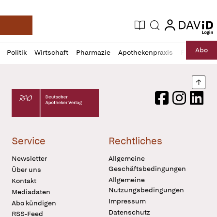
login
login
Aktuelle Ausgabe
Suche
Deutsche Apotheker Zeitung
Profil
Daz
Abo
Politik
Wirtschaft
Pharmazie
Apothekenpraxis
Recht
Sp
öffnen
Pur
Abo
öffnen
Nach
Deutscher Apotheker Verlag Logo
Facebook
Instagram
LinkedI
Service
Rechtliches
Newsletter
Allgemeine
Geschäftsbedingungen
Über uns
Allgemeine
Kontakt
Nutzungsbedingungen
Mediadaten
Impressum
Abo kündigen
Datenschutz
RSS-Feed