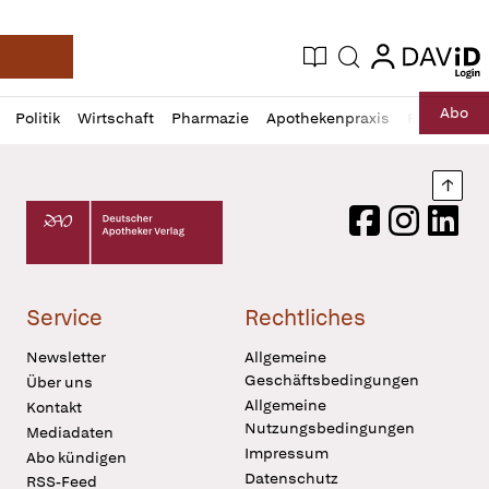
login
login
Aktuelle Ausgabe
Suche
Deutsche Apotheker Zeitung
Profil
Daz
Abo
Politik
Wirtschaft
Pharmazie
Apothekenpraxis
Recht
Sp
öffnen
Pur
Abo
öffnen
Nach
Deutscher Apotheker Verlag Logo
Facebook
Instagram
LinkedI
Service
Rechtliches
Newsletter
Allgemeine
Geschäftsbedingungen
Über uns
Allgemeine
Kontakt
Nutzungsbedingungen
Mediadaten
Impressum
Abo kündigen
Datenschutz
RSS-Feed