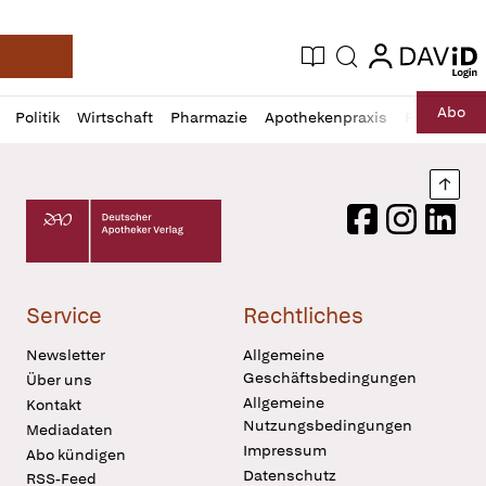
login
login
Aktuelle Ausgabe
Suche
Deutsche Apotheker Zeitung
Profil
Daz
Abo
Politik
Wirtschaft
Pharmazie
Apothekenpraxis
Recht
Sp
öffnen
Pur
Abo
öffnen
Nach
Deutscher Apotheker Verlag Logo
Facebook
Instagram
LinkedI
Service
Rechtliches
Newsletter
Allgemeine
Geschäftsbedingungen
Über uns
Allgemeine
Kontakt
Nutzungsbedingungen
Mediadaten
Impressum
Abo kündigen
Datenschutz
RSS-Feed