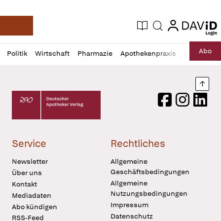
login
login
Aktuelle Ausgabe
Suche
Deutsche Apotheker Zeitung
Profil
Daz
Abo
Politik
Wirtschaft
Pharmazie
Apothekenpraxis
Recht
Sp
öffnen
Pur
Abo
öffnen
Nach
Deutscher Apotheker Verlag Logo
Facebook
Instagram
LinkedI
Service
Rechtliches
Newsletter
Allgemeine
Geschäftsbedingungen
Über uns
Allgemeine
Kontakt
Nutzungsbedingungen
Mediadaten
Impressum
Abo kündigen
Datenschutz
RSS-Feed