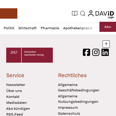
login
login
Aktuelle Ausgabe
Suche
Deutsche Apotheker Zeitung
Profil
Daz
Abo
Politik
Wirtschaft
Pharmazie
Apothekenpraxis
Recht
Sp
öffnen
Pur
Abo
öffnen
Nach
Deutscher Apotheker Verlag Logo
Facebook
Instagram
LinkedI
Service
Rechtliches
Newsletter
Allgemeine
Geschäftsbedingungen
Über uns
Allgemeine
Kontakt
Nutzungsbedingungen
Mediadaten
Impressum
Abo kündigen
Datenschutz
RSS-Feed