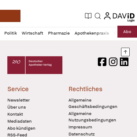
login
login
Aktuelle Ausgabe
Suche
Deutsche Apotheker Zeitung
Profil
Daz
Abo
Politik
Wirtschaft
Pharmazie
Apothekenpraxis
Recht
Sp
öffnen
Pur
Abo
öffnen
Nach
Deutscher Apotheker Verlag Logo
Facebook
Instagram
LinkedI
Service
Rechtliches
Newsletter
Allgemeine
Geschäftsbedingungen
Über uns
Allgemeine
Kontakt
Nutzungsbedingungen
Mediadaten
Impressum
Abo kündigen
Datenschutz
RSS-Feed