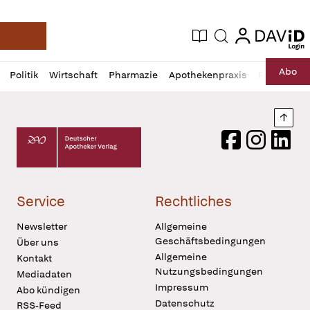
login
login
Aktuelle Ausgabe
Suche
Deutsche Apotheker Zeitung
Profil
Daz
Abo
Politik
Wirtschaft
Pharmazie
Apothekenpraxis
Recht
Sp
öffnen
Pur
Abo
öffnen
Nach
Deutscher Apotheker Verlag Logo
Facebook
Instagram
LinkedI
Service
Rechtliches
Newsletter
Allgemeine
Geschäftsbedingungen
Über uns
Allgemeine
Kontakt
Nutzungsbedingungen
Mediadaten
Impressum
Abo kündigen
Datenschutz
RSS-Feed