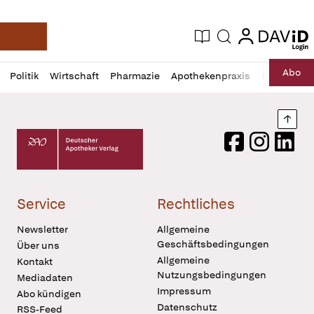
login
login
Aktuelle Ausgabe
Suche
Deutsche Apotheker Zeitung
Profil
Daz
Abo
Politik
Wirtschaft
Pharmazie
Apothekenpraxis
Recht
Sp
öffnen
Pur
Abo
öffnen
Nach
Deutscher Apotheker Verlag Logo
Facebook
Instagram
LinkedI
Service
Rechtliches
Newsletter
Allgemeine
Geschäftsbedingungen
Über uns
Allgemeine
Kontakt
Nutzungsbedingungen
Mediadaten
Impressum
Abo kündigen
Datenschutz
RSS-Feed