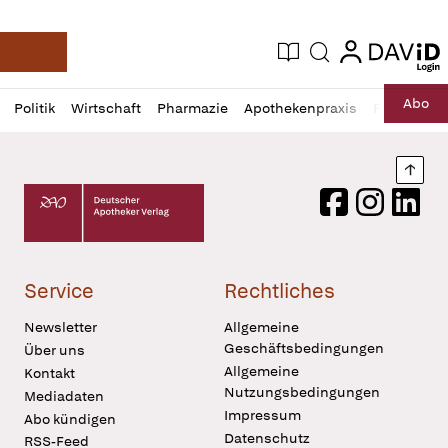
login
login
Aktuelle Ausgabe
Suche
Deutsche Apotheker Zeitung
Profil
Daz
Abo
Politik
Wirtschaft
Pharmazie
Apothekenpraxis
Recht
Sp
öffnen
Pur
Abo
öffnen
Nach
Deutscher Apotheker Verlag Logo
Facebook
Instagram
LinkedI
Service
Rechtliches
Newsletter
Allgemeine
Geschäftsbedingungen
Über uns
Allgemeine
Kontakt
Nutzungsbedingungen
Mediadaten
Impressum
Abo kündigen
Datenschutz
RSS-Feed