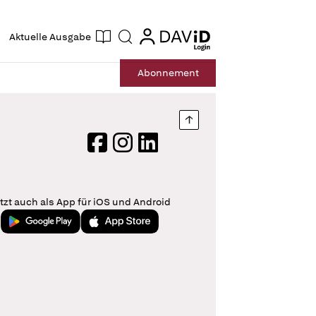
ogin
login
Aktuelle Ausgabe
Suche
Abo
nnement
Nach oben springen
Facebook
Instagram
LinkedIn
tzt auch als App für iOS und Android
Jetzt bei Google Play
Laden im App Store