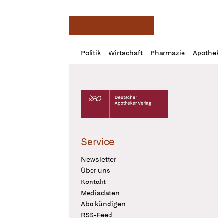
Deutsche Apotheker Ze
Profil
Daz
Politik
Wirtschaft
Pharmazie
Apothe
öffnen
Pur
Abo
öffnen
Deutscher Apotheker Verlag Logo
Service
Newsletter
Über uns
Kontakt
Mediadaten
Abo kündigen
RSS-Feed