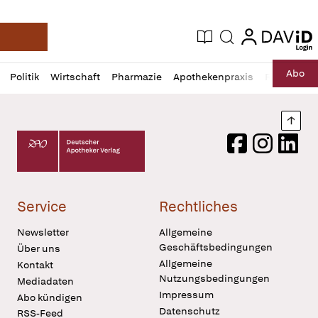
login
login
Aktuelle Ausgabe
Suche
Deutsche Apotheker Zeitung
Profil
Daz
Abo
Politik
Wirtschaft
Pharmazie
Apothekenpraxis
Recht
Sp
öffnen
Pur
Abo
öffnen
Nach
Deutscher Apotheker Verlag Logo
Facebook
Instagram
LinkedI
Service
Rechtliches
Newsletter
Allgemeine
Geschäftsbedingungen
Über uns
Allgemeine
Kontakt
Nutzungsbedingungen
Mediadaten
Impressum
Abo kündigen
Datenschutz
RSS-Feed