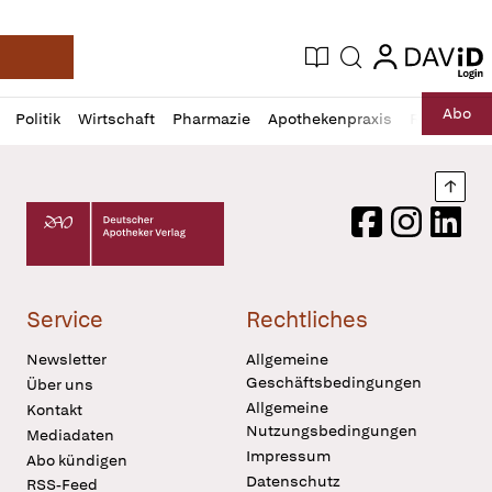
login
login
Aktuelle Ausgabe
Suche
Deutsche Apotheker Zeitung
Profil
Daz
Abo
Politik
Wirtschaft
Pharmazie
Apothekenpraxis
Recht
Sp
öffnen
Pur
Abo
öffnen
Nach
Deutscher Apotheker Verlag Logo
Facebook
Instagram
LinkedI
Service
Rechtliches
Newsletter
Allgemeine
Geschäftsbedingungen
Über uns
Allgemeine
Kontakt
Nutzungsbedingungen
Mediadaten
Impressum
Abo kündigen
Datenschutz
RSS-Feed