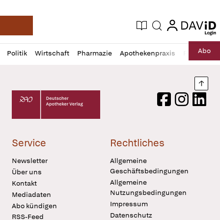
login
login
Aktuelle Ausgabe
Suche
Deutsche Apotheker Zeitung
Profil
Daz
Abo
Politik
Wirtschaft
Pharmazie
Apothekenpraxis
Recht
Sp
öffnen
Pur
Abo
öffnen
Nach
Deutscher Apotheker Verlag Logo
Facebook
Instagram
LinkedI
Service
Rechtliches
Newsletter
Allgemeine
Geschäftsbedingungen
Über uns
Allgemeine
Kontakt
Nutzungsbedingungen
Mediadaten
Impressum
Abo kündigen
Datenschutz
RSS-Feed