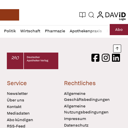
login
login
Aktuelle Ausgabe
Suche
Deutsche Apotheker Zeitung
Profil
Daz
Abo
Politik
Wirtschaft
Pharmazie
Apothekenpraxis
Recht
Sp
öffnen
Pur
Abo
öffnen
Nach
Deutscher Apotheker Verlag Logo
Facebook
Instagram
LinkedI
Service
Rechtliches
Newsletter
Allgemeine
Geschäftsbedingungen
Über uns
Allgemeine
Kontakt
Nutzungsbedingungen
Mediadaten
Impressum
Abo kündigen
Datenschutz
RSS-Feed