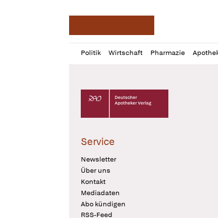
Deutsche Apotheker Ze
Profil
Daz
Politik
Wirtschaft
Pharmazie
Apothe
öffnen
Pur
Abo
öffnen
Deutscher Apotheker Verlag Logo
Service
Newsletter
Über uns
Kontakt
Mediadaten
Abo kündigen
RSS-Feed