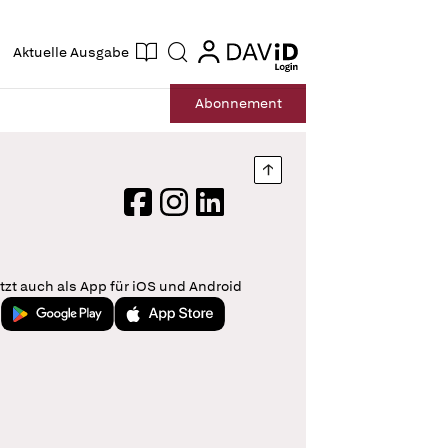
ogin
login
Aktuelle Ausgabe
Suche
Abo
nnement
Nach oben springen
Facebook
Instagram
LinkedIn
tzt auch als App für iOS und Android
Jetzt bei Google Play
Laden im App Store