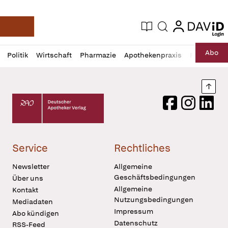
login
login
Aktuelle Ausgabe
Suche
Deutsche Apotheker Zeitung
Profil
Daz
Abo
Politik
Wirtschaft
Pharmazie
Apothekenpraxis
Recht
Sp
öffnen
Pur
Abo
öffnen
Nach
Deutscher Apotheker Verlag Logo
Facebook
Instagram
LinkedI
Service
Rechtliches
Newsletter
Allgemeine
Geschäftsbedingungen
Über uns
Allgemeine
Kontakt
Nutzungsbedingungen
Mediadaten
Impressum
Abo kündigen
Datenschutz
RSS-Feed