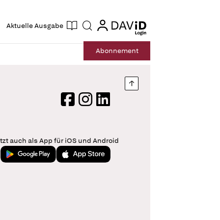
ogin
login
Aktuelle Ausgabe
Suche
Abo
nnement
Nach oben springen
Facebook
Instagram
LinkedIn
tzt auch als App für iOS und Android
Jetzt bei Google Play
Laden im App Store