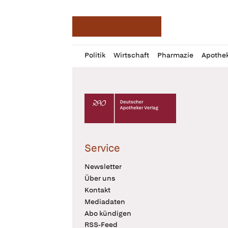
Deutsche Apotheker Ze
Profil
Daz
Politik
Wirtschaft
Pharmazie
Apothe
öffnen
Pur
Abo
öffnen
Deutscher Apotheker Verlag Logo
Service
Newsletter
Über uns
Kontakt
Mediadaten
Abo kündigen
RSS-Feed