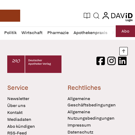
login
login
Aktuelle Ausgabe
Suche
Deutsche Apotheker Zeitung
Profil
Daz
Abo
Politik
Wirtschaft
Pharmazie
Apothekenpraxis
Recht
Sp
öffnen
Pur
Abo
öffnen
Nach
Deutscher Apotheker Verlag Logo
Facebook
Instagram
LinkedI
Service
Rechtliches
Newsletter
Allgemeine
Geschäftsbedingungen
Über uns
Allgemeine
Kontakt
Nutzungsbedingungen
Mediadaten
Impressum
Abo kündigen
Datenschutz
RSS-Feed