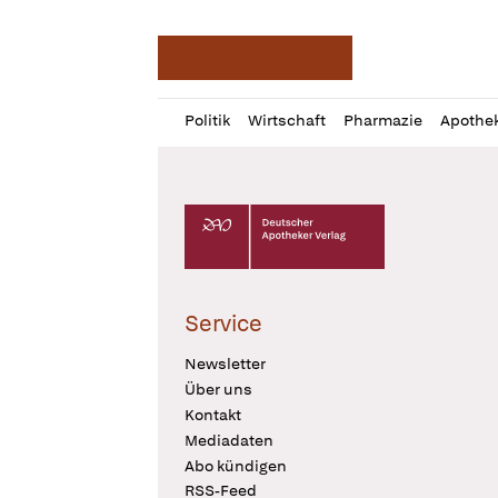
Deutsche Apotheker Ze
Profil
Daz
Politik
Wirtschaft
Pharmazie
Apothe
öffnen
Pur
Abo
öffnen
Deutscher Apotheker Verlag Logo
Service
Newsletter
Über uns
Kontakt
Mediadaten
Abo kündigen
RSS-Feed