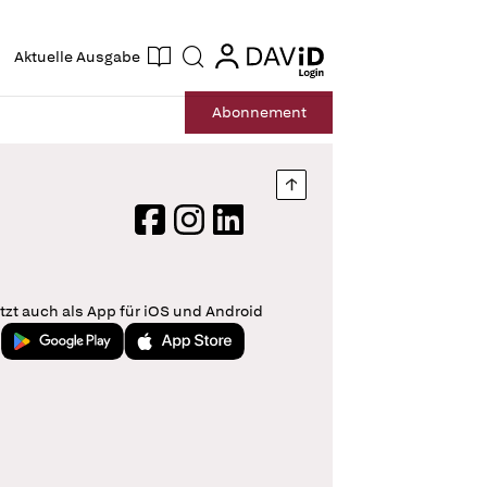
ogin
login
Aktuelle Ausgabe
Suche
Abo
nnement
Nach oben springen
Facebook
Instagram
LinkedIn
tzt auch als App für iOS und Android
Jetzt bei Google Play
Laden im App Store