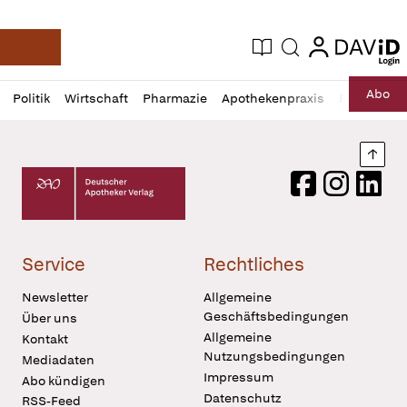
login
login
Aktuelle Ausgabe
Suche
Deutsche Apotheker Zeitung
Profil
Daz
Abo
Politik
Wirtschaft
Pharmazie
Apothekenpraxis
Recht
Sp
öffnen
Pur
Abo
öffnen
Nach
Deutscher Apotheker Verlag Logo
Facebook
Instagram
LinkedI
Service
Rechtliches
Newsletter
Allgemeine
Geschäftsbedingungen
Über uns
Allgemeine
Kontakt
Nutzungsbedingungen
Mediadaten
Impressum
Abo kündigen
Datenschutz
RSS-Feed