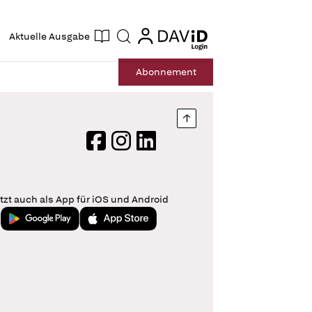
ogin
login
Aktuelle Ausgabe
Suche
Abo
nnement
Nach oben springen
Facebook
Instagram
LinkedIn
tzt auch als App für iOS und Android
Jetzt bei Google Play
Laden im App Store