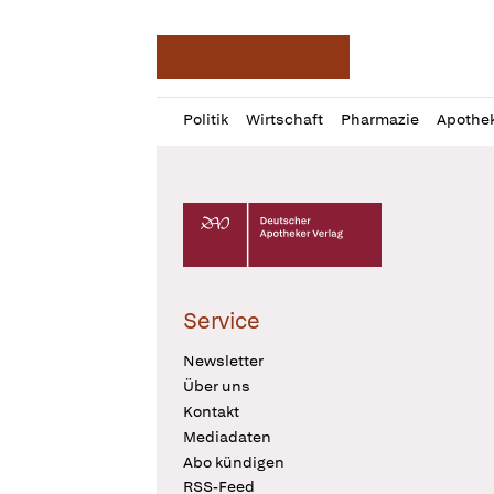
Deutsche Apotheker Ze
Profil
Daz
Politik
Wirtschaft
Pharmazie
Apothe
öffnen
Pur
Abo
öffnen
Deutscher Apotheker Verlag Logo
Service
Newsletter
Über uns
Kontakt
Mediadaten
Abo kündigen
RSS-Feed