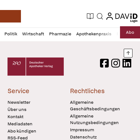
login
login
Aktuelle Ausgabe
Suche
Deutsche Apotheker Zeitung
Profil
Daz
Abo
Politik
Wirtschaft
Pharmazie
Apothekenpraxis
Recht
Sp
öffnen
Pur
Abo
öffnen
Nach
Deutscher Apotheker Verlag Logo
Facebook
Instagram
LinkedI
Service
Rechtliches
Newsletter
Allgemeine
Geschäftsbedingungen
Über uns
Allgemeine
Kontakt
Nutzungsbedingungen
Mediadaten
Impressum
Abo kündigen
Datenschutz
RSS-Feed