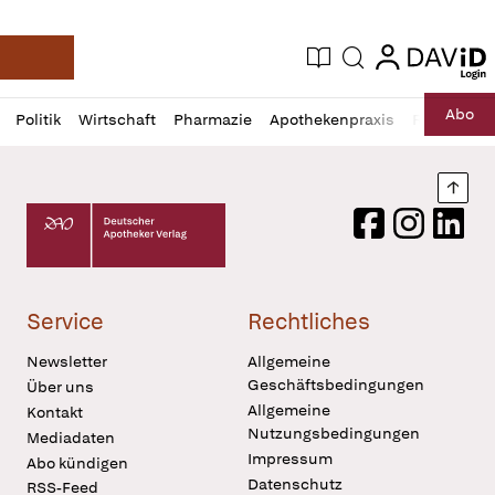
login
login
Aktuelle Ausgabe
Suche
Deutsche Apotheker Zeitung
Profil
Daz
Abo
Politik
Wirtschaft
Pharmazie
Apothekenpraxis
Recht
Sp
öffnen
Pur
Abo
öffnen
Nach
Deutscher Apotheker Verlag Logo
Facebook
Instagram
LinkedI
Service
Rechtliches
Newsletter
Allgemeine
Geschäftsbedingungen
Über uns
Allgemeine
Kontakt
Nutzungsbedingungen
Mediadaten
Impressum
Abo kündigen
Datenschutz
RSS-Feed