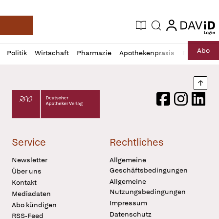
login
login
Aktuelle Ausgabe
Suche
Deutsche Apotheker Zeitung
Profil
Daz
Abo
Politik
Wirtschaft
Pharmazie
Apothekenpraxis
Recht
Sp
öffnen
Pur
Abo
öffnen
Nach
Deutscher Apotheker Verlag Logo
Facebook
Instagram
LinkedI
Service
Rechtliches
Newsletter
Allgemeine
Geschäftsbedingungen
Über uns
Allgemeine
Kontakt
Nutzungsbedingungen
Mediadaten
Impressum
Abo kündigen
Datenschutz
RSS-Feed