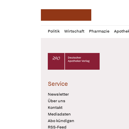
Deutsche Apotheker Ze
Profil
Daz
Politik
Wirtschaft
Pharmazie
Apothe
öffnen
Pur
Abo
öffnen
Deutscher Apotheker Verlag Logo
Service
Newsletter
Über uns
Kontakt
Mediadaten
Abo kündigen
RSS-Feed