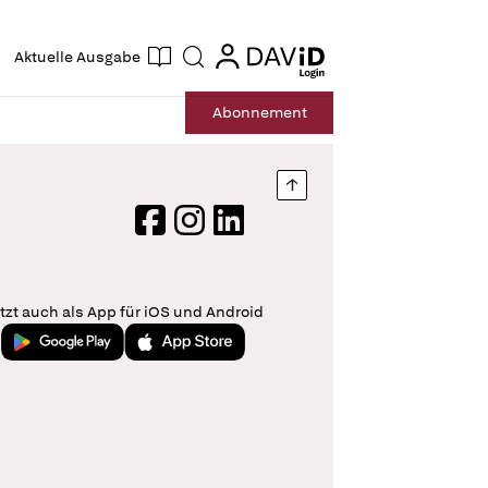
ogin
login
Aktuelle Ausgabe
Suche
Abo
nnement
Nach oben springen
Facebook
Instagram
LinkedIn
tzt auch als App für iOS und Android
Jetzt bei Google Play
Laden im App Store