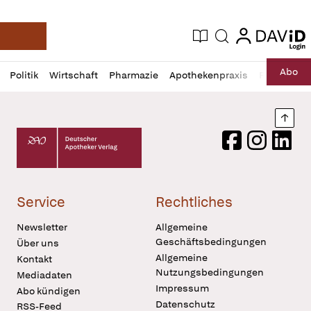
login
login
Aktuelle Ausgabe
Suche
Deutsche Apotheker Zeitung
Profil
Daz
Abo
Politik
Wirtschaft
Pharmazie
Apothekenpraxis
Recht
Sp
öffnen
Pur
Abo
öffnen
Nach
Deutscher Apotheker Verlag Logo
Facebook
Instagram
LinkedI
Service
Rechtliches
Newsletter
Allgemeine
Geschäftsbedingungen
Über uns
Allgemeine
Kontakt
Nutzungsbedingungen
Mediadaten
Impressum
Abo kündigen
Datenschutz
RSS-Feed