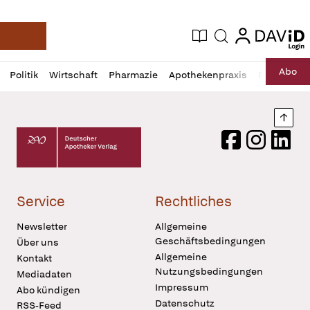
login
login
Aktuelle Ausgabe
Suche
Deutsche Apotheker Zeitung
Profil
Daz
Abo
Politik
Wirtschaft
Pharmazie
Apothekenpraxis
Recht
Sp
öffnen
Pur
Abo
öffnen
Nach
Deutscher Apotheker Verlag Logo
Facebook
Instagram
LinkedI
Service
Rechtliches
Newsletter
Allgemeine
Geschäftsbedingungen
Über uns
Allgemeine
Kontakt
Nutzungsbedingungen
Mediadaten
Impressum
Abo kündigen
Datenschutz
RSS-Feed