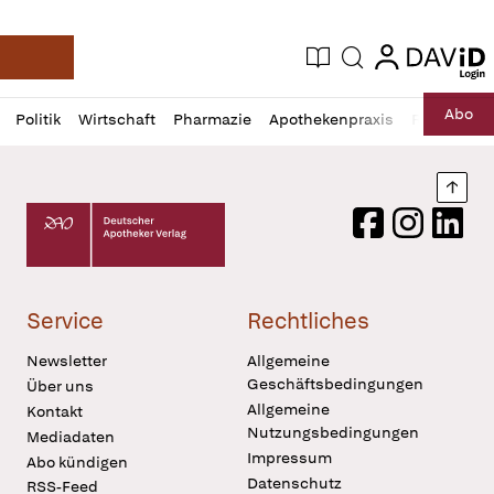
login
login
Aktuelle Ausgabe
Suche
Deutsche Apotheker Zeitung
Profil
Daz
Abo
Politik
Wirtschaft
Pharmazie
Apothekenpraxis
Recht
Sp
öffnen
Pur
Abo
öffnen
Nach
Deutscher Apotheker Verlag Logo
Facebook
Instagram
LinkedI
Service
Rechtliches
Newsletter
Allgemeine
Geschäftsbedingungen
Über uns
Allgemeine
Kontakt
Nutzungsbedingungen
Mediadaten
Impressum
Abo kündigen
Datenschutz
RSS-Feed