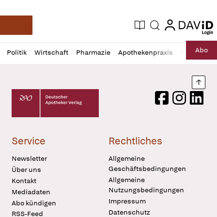
login
login
Aktuelle Ausgabe
Suche
Deutsche Apotheker Zeitung
Profil
Daz
Abo
Politik
Wirtschaft
Pharmazie
Apothekenpraxis
Recht
Sp
öffnen
Pur
Abo
öffnen
Nach
Deutscher Apotheker Verlag Logo
Facebook
Instagram
LinkedI
Service
Rechtliches
Newsletter
Allgemeine
Geschäftsbedingungen
Über uns
Allgemeine
Kontakt
Nutzungsbedingungen
Mediadaten
Impressum
Abo kündigen
Datenschutz
RSS-Feed