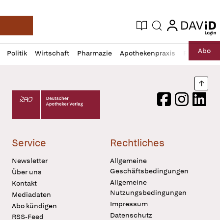
login
login
Aktuelle Ausgabe
Suche
Deutsche Apotheker Zeitung
Profil
Daz
Abo
Politik
Wirtschaft
Pharmazie
Apothekenpraxis
Recht
Sp
öffnen
Pur
Abo
öffnen
Nach
Deutscher Apotheker Verlag Logo
Facebook
Instagram
LinkedI
Service
Rechtliches
Newsletter
Allgemeine
Geschäftsbedingungen
Über uns
Allgemeine
Kontakt
Nutzungsbedingungen
Mediadaten
Impressum
Abo kündigen
Datenschutz
RSS-Feed