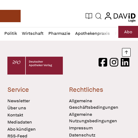
login
login
Aktuelle Ausgabe
Suche
Deutsche Apotheker Zeitung
Profil
Daz
Abo
Politik
Wirtschaft
Pharmazie
Apothekenpraxis
Recht
Sp
öffnen
Pur
Abo
öffnen
Nach
Deutscher Apotheker Verlag Logo
Facebook
Instagram
LinkedI
Service
Rechtliches
Newsletter
Allgemeine
Geschäftsbedingungen
Über uns
Allgemeine
Kontakt
Nutzungsbedingungen
Mediadaten
Impressum
Abo kündigen
Datenschutz
RSS-Feed