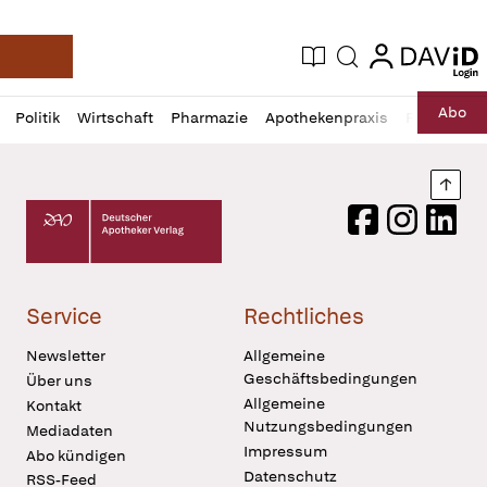
login
login
Aktuelle Ausgabe
Suche
Deutsche Apotheker Zeitung
Profil
Daz
Abo
Politik
Wirtschaft
Pharmazie
Apothekenpraxis
Recht
Sp
öffnen
Pur
Abo
öffnen
Nach
Deutscher Apotheker Verlag Logo
Facebook
Instagram
LinkedI
Service
Rechtliches
Newsletter
Allgemeine
Geschäftsbedingungen
Über uns
Allgemeine
Kontakt
Nutzungsbedingungen
Mediadaten
Impressum
Abo kündigen
Datenschutz
RSS-Feed