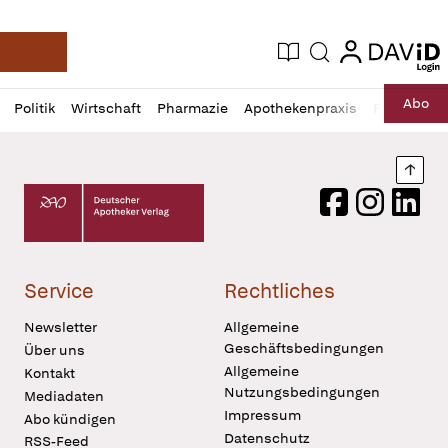
login
login
Aktuelle Ausgabe
Suche
Deutsche Apotheker Zeitung
Profil
Daz
Abo
Politik
Wirtschaft
Pharmazie
Apothekenpraxis
Recht
Sp
öffnen
Pur
Abo
öffnen
Nach
Deutscher Apotheker Verlag Logo
Facebook
Instagram
LinkedI
Service
Rechtliches
Newsletter
Allgemeine
Geschäftsbedingungen
Über uns
Allgemeine
Kontakt
Nutzungsbedingungen
Mediadaten
Impressum
Abo kündigen
Datenschutz
RSS-Feed