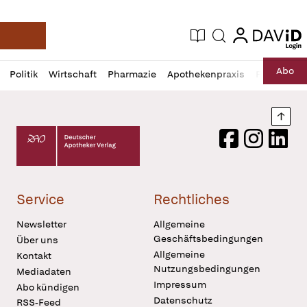
login
login
Aktuelle Ausgabe
Suche
Deutsche Apotheker Zeitung
Profil
Daz
Abo
Politik
Wirtschaft
Pharmazie
Apothekenpraxis
Recht
Sp
öffnen
Pur
Abo
öffnen
Nach
Deutscher Apotheker Verlag Logo
Facebook
Instagram
LinkedI
Service
Rechtliches
Newsletter
Allgemeine
Geschäftsbedingungen
Über uns
Allgemeine
Kontakt
Nutzungsbedingungen
Mediadaten
Impressum
Abo kündigen
Datenschutz
RSS-Feed