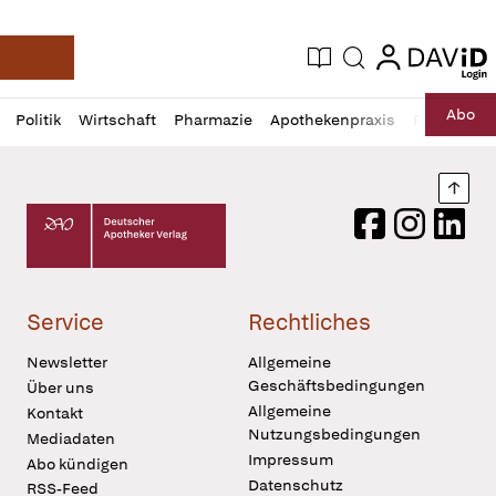
login
login
Aktuelle Ausgabe
Suche
Deutsche Apotheker Zeitung
Profil
Daz
Abo
Politik
Wirtschaft
Pharmazie
Apothekenpraxis
Recht
Sp
öffnen
Pur
Abo
öffnen
Nach
Deutscher Apotheker Verlag Logo
Facebook
Instagram
LinkedI
Service
Rechtliches
Newsletter
Allgemeine
Geschäftsbedingungen
Über uns
Allgemeine
Kontakt
Nutzungsbedingungen
Mediadaten
Impressum
Abo kündigen
Datenschutz
RSS-Feed