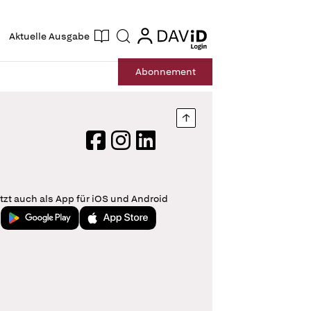
ogin
login
Aktuelle Ausgabe
Suche
Abo
nnement
Nach oben springen
Facebook
Instagram
LinkedIn
tzt auch als App für iOS und Android
Jetzt bei Google Play
Laden im App Store