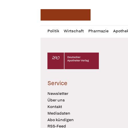
Deutsche Apotheker Ze
Profil
Daz
Politik
Wirtschaft
Pharmazie
Apothe
öffnen
Pur
Abo
öffnen
Deutscher Apotheker Verlag Logo
Service
Newsletter
Über uns
Kontakt
Mediadaten
Abo kündigen
RSS-Feed