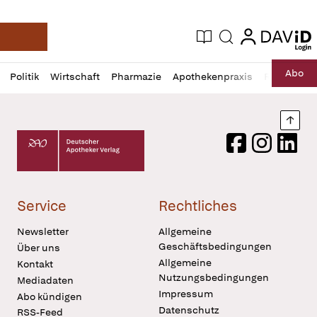
login
login
Aktuelle Ausgabe
Suche
Deutsche Apotheker Zeitung
Profil
Daz
Abo
Politik
Wirtschaft
Pharmazie
Apothekenpraxis
Recht
Sp
öffnen
Pur
Abo
öffnen
Nach
Deutscher Apotheker Verlag Logo
Facebook
Instagram
LinkedI
Service
Rechtliches
Newsletter
Allgemeine
Geschäftsbedingungen
Über uns
Allgemeine
Kontakt
Nutzungsbedingungen
Mediadaten
Impressum
Abo kündigen
Datenschutz
RSS-Feed