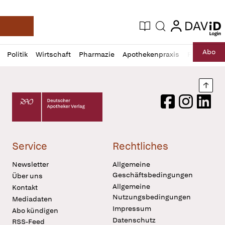
login
login
Aktuelle Ausgabe
Suche
Deutsche Apotheker Zeitung
Profil
Daz
Abo
Politik
Wirtschaft
Pharmazie
Apothekenpraxis
Recht
Sp
öffnen
Pur
Abo
öffnen
Nach
Deutscher Apotheker Verlag Logo
Facebook
Instagram
LinkedI
Service
Rechtliches
Newsletter
Allgemeine
Geschäftsbedingungen
Über uns
Allgemeine
Kontakt
Nutzungsbedingungen
Mediadaten
Impressum
Abo kündigen
Datenschutz
RSS-Feed