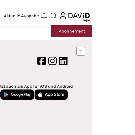
ogin
login
Aktuelle Ausgabe
Suche
Abo
nnement
Nach oben springen
Facebook
Instagram
LinkedIn
tzt auch als App für iOS und Android
Jetzt bei Google Play
Laden im App Store