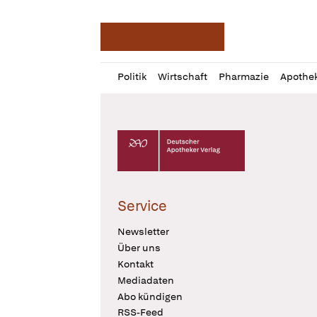
Deutsche Apotheker Ze
Profil
Daz
Politik
Wirtschaft
Pharmazie
Apothe
öffnen
Pur
Abo
öffnen
Deutscher Apotheker Verlag Logo
Service
Newsletter
Über uns
Kontakt
Mediadaten
Abo kündigen
RSS-Feed