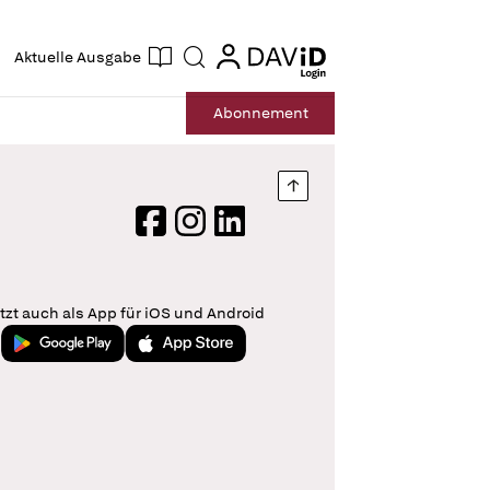
ogin
login
Aktuelle Ausgabe
Suche
Abo
nnement
Nach oben springen
Facebook
Instagram
LinkedIn
tzt auch als App für iOS und Android
Jetzt bei Google Play
Laden im App Store