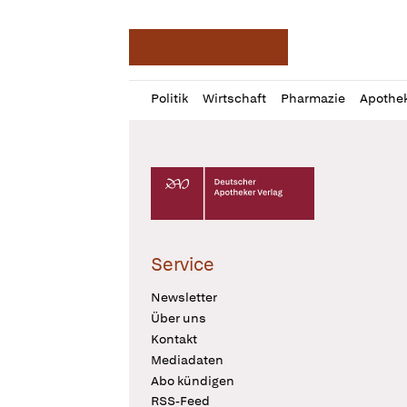
Deutsche Apotheker Ze
Profil
Daz
Politik
Wirtschaft
Pharmazie
Apothe
öffnen
Pur
Abo
öffnen
Deutscher Apotheker Verlag Logo
Service
Newsletter
Über uns
Kontakt
Mediadaten
Abo kündigen
RSS-Feed