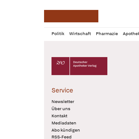
Deutsche Apotheker Ze
Profil
Daz
Politik
Wirtschaft
Pharmazie
Apothe
öffnen
Pur
Abo
öffnen
Deutscher Apotheker Verlag Logo
Service
Newsletter
Über uns
Kontakt
Mediadaten
Abo kündigen
RSS-Feed