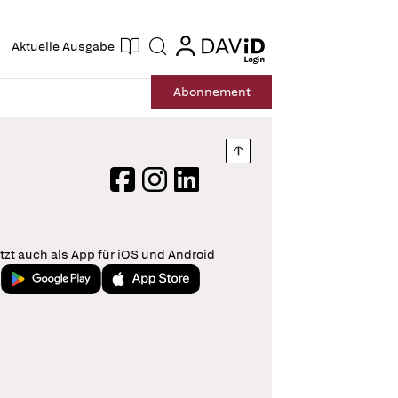
ogin
login
Aktuelle Ausgabe
Suche
Abo
nnement
Nach oben springen
Facebook
Instagram
LinkedIn
tzt auch als App für iOS und Android
Jetzt bei Google Play
Laden im App Store