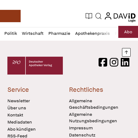
login
login
Aktuelle Ausgabe
Suche
Deutsche Apotheker Zeitung
Profil
Daz
Abo
Politik
Wirtschaft
Pharmazie
Apothekenpraxis
Recht
Sp
öffnen
Pur
Abo
öffnen
Nach
Deutscher Apotheker Verlag Logo
Facebook
Instagram
LinkedI
Service
Rechtliches
Newsletter
Allgemeine
Geschäftsbedingungen
Über uns
Allgemeine
Kontakt
Nutzungsbedingungen
Mediadaten
Impressum
Abo kündigen
Datenschutz
RSS-Feed