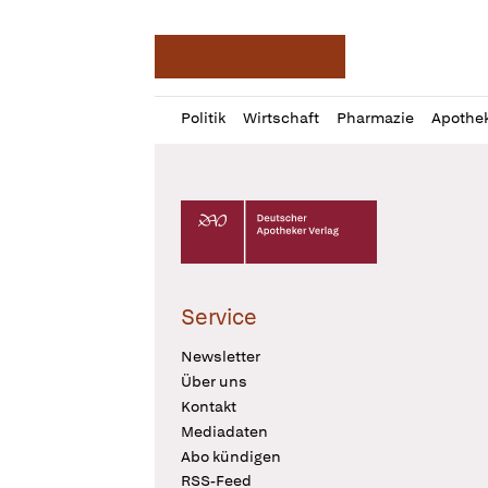
Deutsche Apotheker Ze
Profil
Daz
Politik
Wirtschaft
Pharmazie
Apothe
öffnen
Pur
Abo
öffnen
Deutscher Apotheker Verlag Logo
Service
Newsletter
Über uns
Kontakt
Mediadaten
Abo kündigen
RSS-Feed