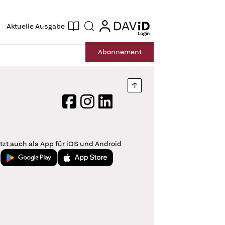
ogin
login
Aktuelle Ausgabe
Suche
Abo
nnement
Nach oben springen
Facebook
Instagram
LinkedIn
tzt auch als App für iOS und Android
Jetzt bei Google Play
Laden im App Store